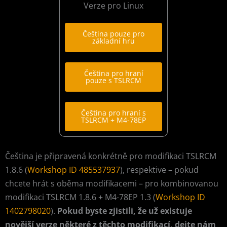
Verze pro Linux
Čeština pouze pro
základní hru
Čeština pro hraní
pouze s TSLRCM
Čeština pro hraní s
TSLRCM + M4-78EP
Čeština je připravená konkrétně pro modifikaci TSLRCM
1.8.6 (
Workshop ID 485537937
), respektive – pokud
chcete hrát s oběma modifikacemi – pro kombinovanou
modifikaci TSLRCM 1.8.6 + M4-78EP 1.3 (
Workshop ID
1402798020
).
Pokud byste zjistili, že už existuje
novější verze některé z těchto modifikací, dejte nám