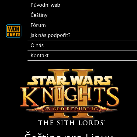
Přeskočit
Původní web
na
Češtiny
obsah
Fórum
Jak nás podpořit?
O nás
Kontakt