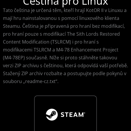
Čeština pro Linux
Tato čeština je určená těm, kteří hrají KotOR II v Linuxu a
mají hru nainstalovanou s pomocí linuxového klienta
Steamu. Čeština je připravená pro hraní bez modifikací,
pro hraní pouze s modifikací The Sith Lords Restored
Content Modification (TSLRCM) i pro hraní s
modifikacemi TSLRCM a M4-78 Enhancement Project
(M4-78EP) současně. Níže si proto stáhněte takovou
verzi ZIP archivu s češtinou, která odpovídá vaší potřebě.
Stažený ZIP archiv rozbalte a postupujte podle pokynů v
souboru „readme-cz.txt“.